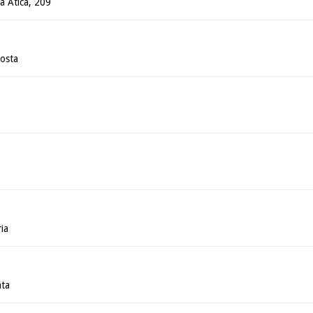
ua Ática, 209
osta
ia
ata