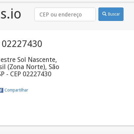
s.io
Buscar
 02227430
estre Sol Nascente,
il (Zona Norte), São
SP - CEP 02227430
Compartilhar