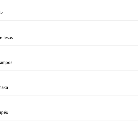
tz
e Jesus
 Campos
anaka
apéu