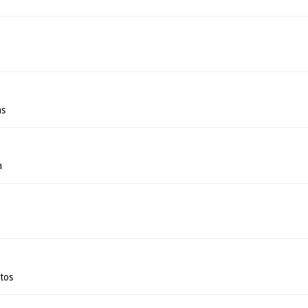
as
n
tos