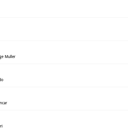
ge Muller
do
ncar
ri