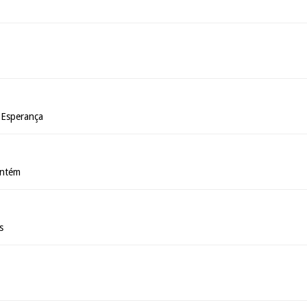
 Esperança
intém
s