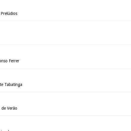
Prelúdios
onso Ferrer
rte Tabatinga
z de Verão