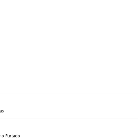
ras
mo Furtado