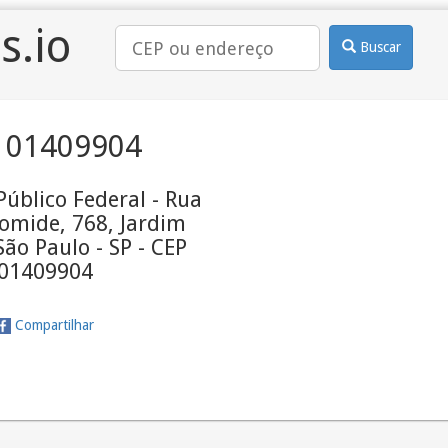
s.io
Buscar
 01409904
Público Federal - Rua
omide, 768, Jardim
São Paulo - SP - CEP
01409904
Compartilhar