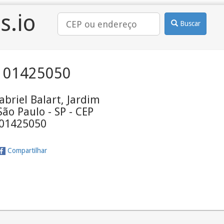
s.io
Buscar
 01425050
briel Balart, Jardim
São Paulo - SP - CEP
01425050
Compartilhar