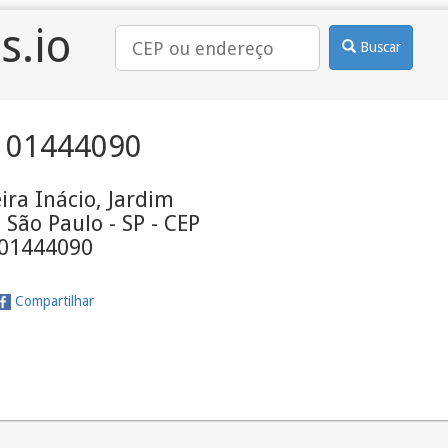
s.io
Buscar
 01444090
ira Inácio, Jardim
 São Paulo - SP - CEP
01444090
Compartilhar