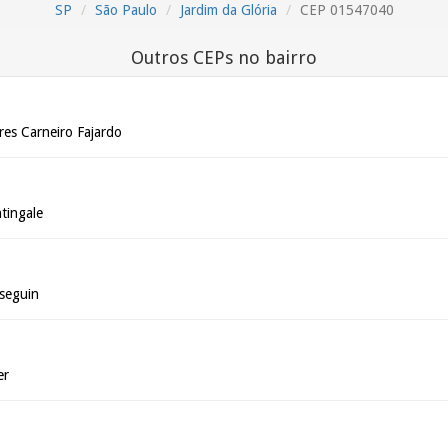
SP
São Paulo
Jardim da Glória
CEP 01547040
Outros CEPs no bairro
res Carneiro Fajardo
tingale
rseguin
er