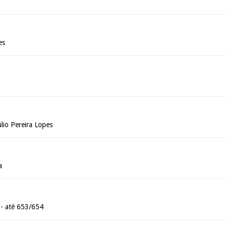
es
io Pereira Lopes
a
- até 653/654