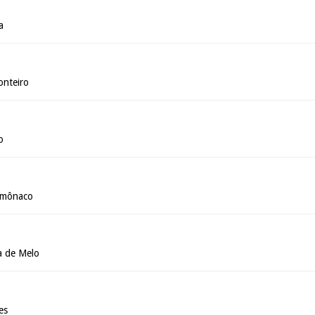
a
onteiro
o
omônaco
a de Melo
es