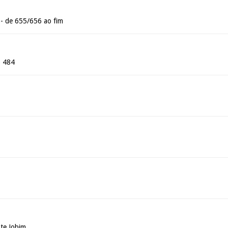
- de 655/656 ao fim
, 484
te Jobim