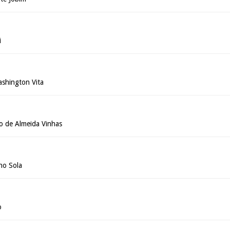
i
shington Vita
o de Almeida Vinhas
no Sola
o