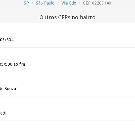
SP
São Paulo
Vila Ede
CEP 02203140
Outros CEPs no bairro
503/504
05/506 ao fim
 de Souza
etti