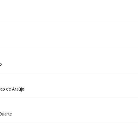
o
sco de Araújo
Duarte