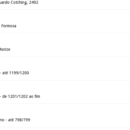
uardo Cotching, 2492
a Formosa
Morize
 - até 1199/1200
 - de 1201/1202 ao fim
o - até 798/799