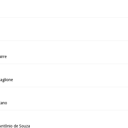
irre
aglione
tano
Antônio de Souza