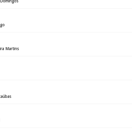
s Domingos
ago
ira Martins
caúbas
l