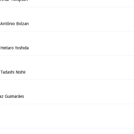
Antônio Bolzan
Heitaro Yoshida
adashi Nishii
Vaz Guimarães
a