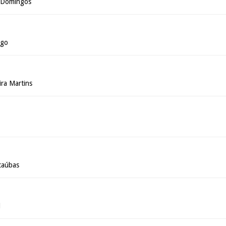
s Domingos
ago
ira Martins
caúbas
l