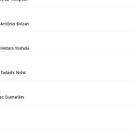
Antônio Bolzan
Heitaro Yoshida
adashi Nishii
Vaz Guimarães
a