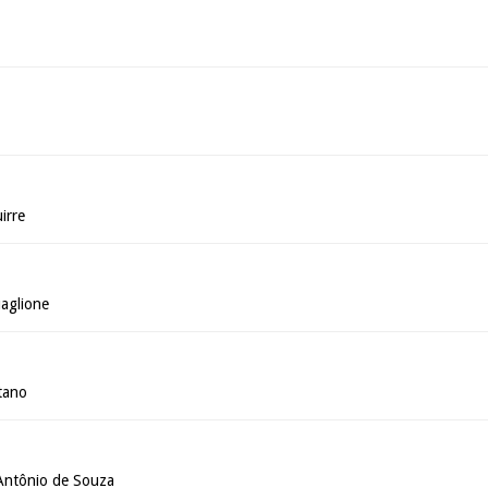
irre
aglione
tano
Antônio de Souza