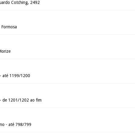
uardo Cotching, 2492
a Formosa
Morize
 - até 1199/1200
 - de 1201/1202 ao fim
o - até 798/799