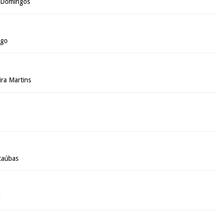
s Domingos
ago
ira Martins
caúbas
l