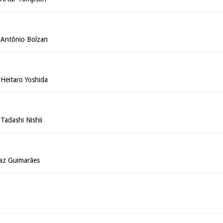
Antônio Bolzan
Heitaro Yoshida
adashi Nishii
Vaz Guimarães
a