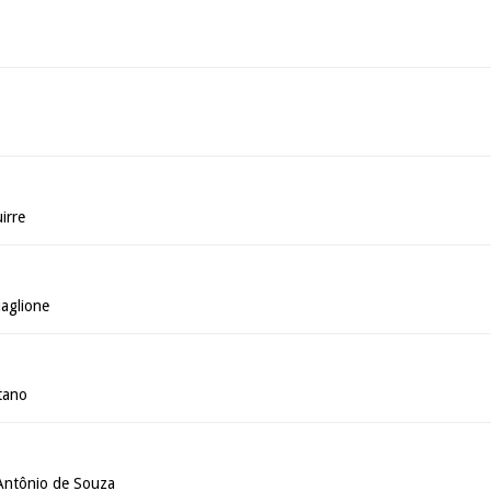
irre
aglione
tano
Antônio de Souza