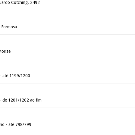
uardo Cotching, 2492
a Formosa
Morize
 - até 1199/1200
 - de 1201/1202 ao fim
o - até 798/799