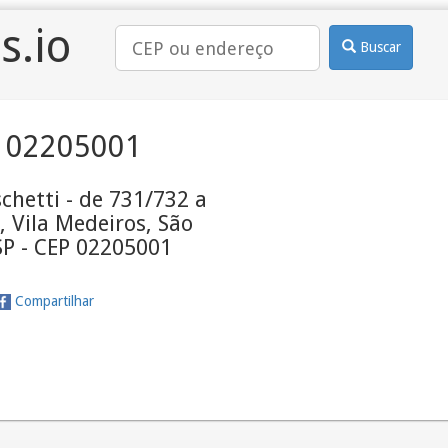
s.io
Buscar
 02205001
chetti - de 731/732 a
 Vila Medeiros, São
SP - CEP 02205001
Compartilhar