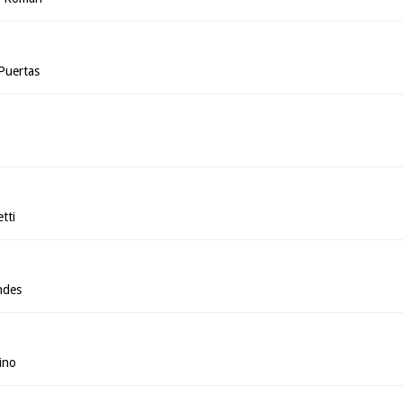
Puertas
tti
ndes
ino