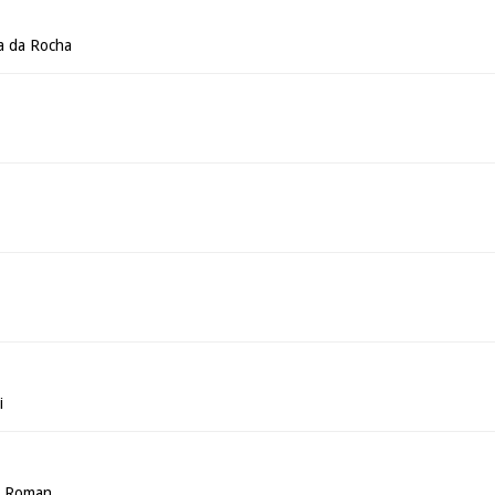
a da Rocha
i
a Roman