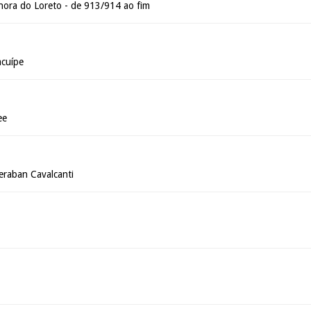
ora do Loreto - de 913/914 ao fim
acuípe
ee
deraban Cavalcanti