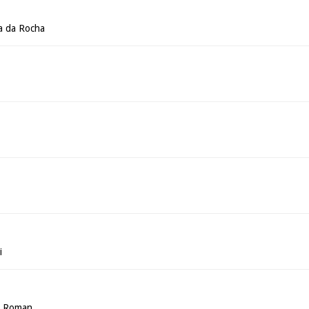
a da Rocha
i
a Roman