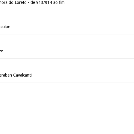
ora do Loreto - de 913/914 ao fim
acuípe
ee
deraban Cavalcanti