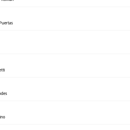
Puertas
tti
ndes
ino