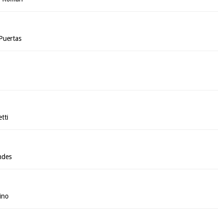
Puertas
tti
ndes
ino