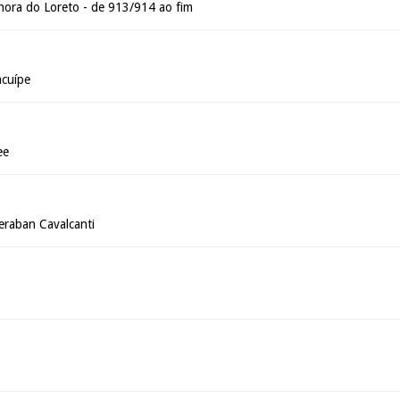
ora do Loreto - de 913/914 ao fim
acuípe
ee
deraban Cavalcanti