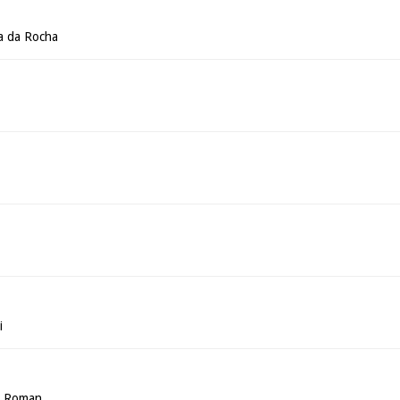
a da Rocha
i
a Roman