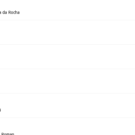
a da Rocha
i
a Roman