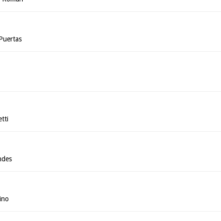
Puertas
tti
ndes
ino