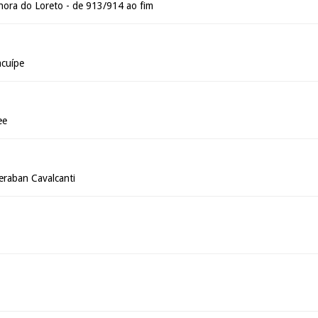
ora do Loreto - de 913/914 ao fim
acuípe
ee
deraban Cavalcanti