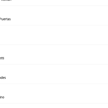
Puertas
tti
ndes
ino