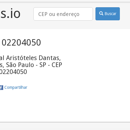
s.io
Buscar
 02204050
l Aristóteles Dantas,
s, São Paulo - SP - CEP
02204050
Compartilhar