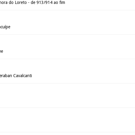
ora do Loreto - de 913/914 ao fim
acuípe
ee
deraban Cavalcanti