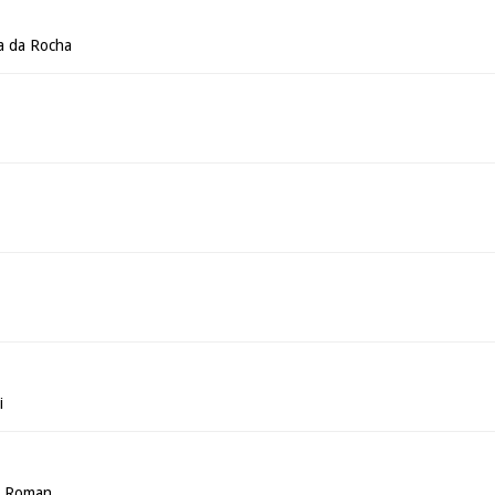
a da Rocha
i
a Roman