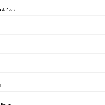
a da Rocha
i
a Roman