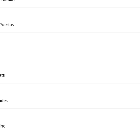
Puertas
tti
ndes
ino