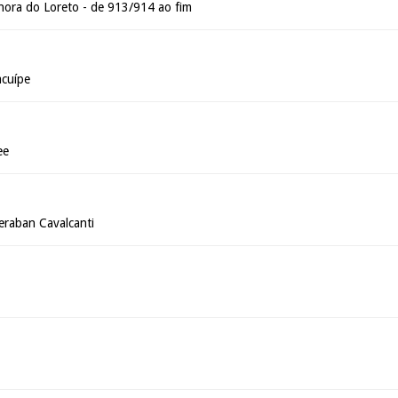
ora do Loreto - de 913/914 ao fim
acuípe
ee
deraban Cavalcanti