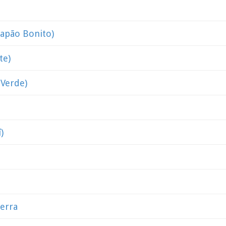
Capão Bonito)
te)
 Verde)
)
Serra