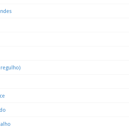
ondes
dregulho)
ce
ado
valho