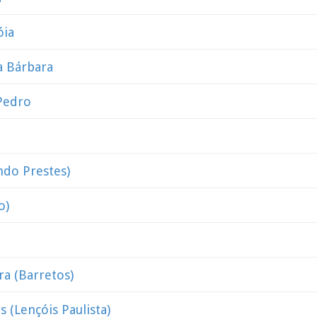
óia
a Bárbara
Pedro
ndo Prestes)
o)
ra (Barretos)
 (Lençóis Paulista)