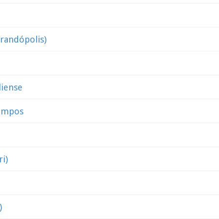
randópolis)
liense
ampos
ri)
)