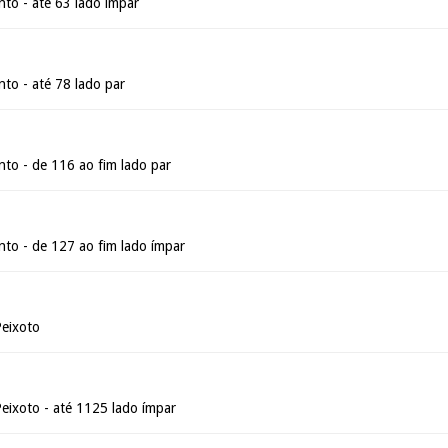
nto - até 63 lado ímpar
nto - até 78 lado par
nto - de 116 ao fim lado par
nto - de 127 ao fim lado ímpar
Peixoto
eixoto - até 1125 lado ímpar