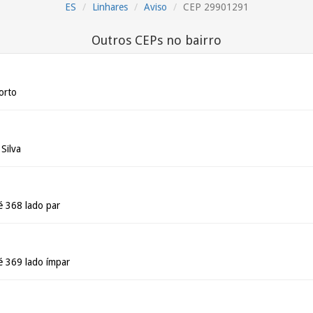
ES
Linhares
Aviso
CEP 29901291
Outros CEPs no bairro
orto
Silva
é 368 lado par
é 369 lado ímpar