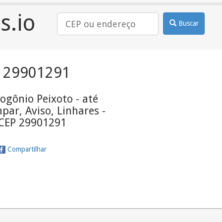
s.io
Buscar
 29901291
logônio Peixoto - até
par, Aviso, Linhares -
 CEP 29901291
Compartilhar