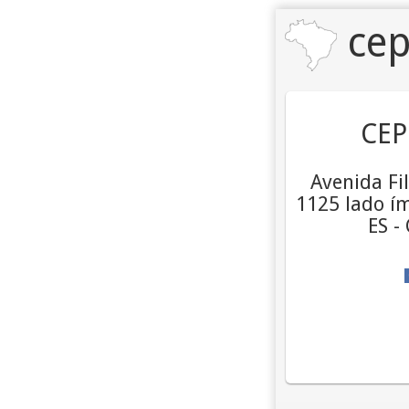
cep
CEP
Avenida Fi
1125 lado ím
ES -