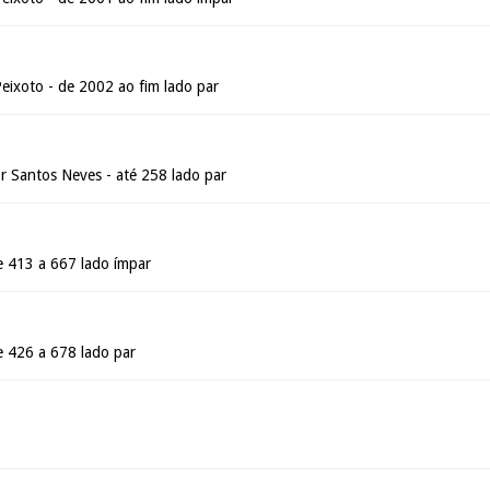
eixoto - de 2002 ao fim lado par
 Santos Neves - até 258 lado par
e 413 a 667 lado ímpar
e 426 a 678 lado par
a