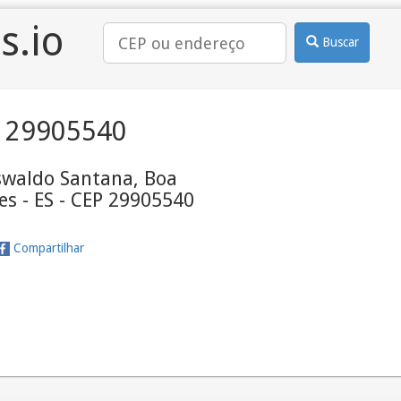
s.io
Buscar
 29905540
swaldo Santana, Boa
res - ES - CEP 29905540
Compartilhar