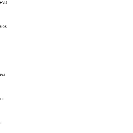
-vis
aios
ava
ni
i