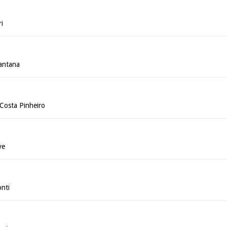
i
antana
Costa Pinheiro
ve
onti