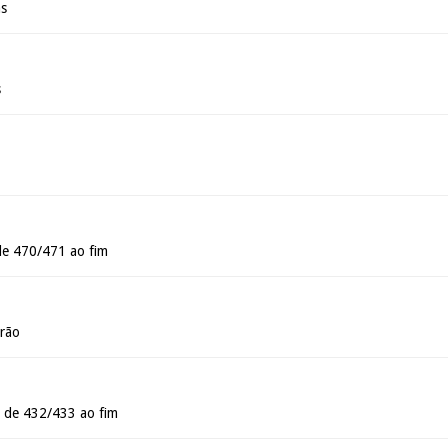
ás
s
de 470/471 ao fim
urão
 de 432/433 ao fim