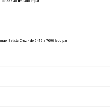
- de 887 ao fim lado ímpar
amuel Batista Cruz - de 5412 a 7090 lado par