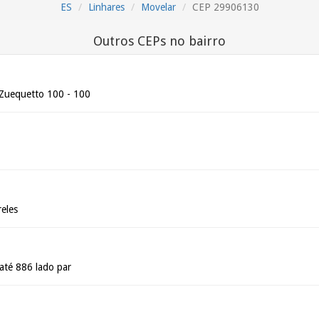
ES
Linhares
Movelar
CEP 29906130
Outros CEPs no bairro
 Zuequetto 100 - 100
reles
 até 886 lado par