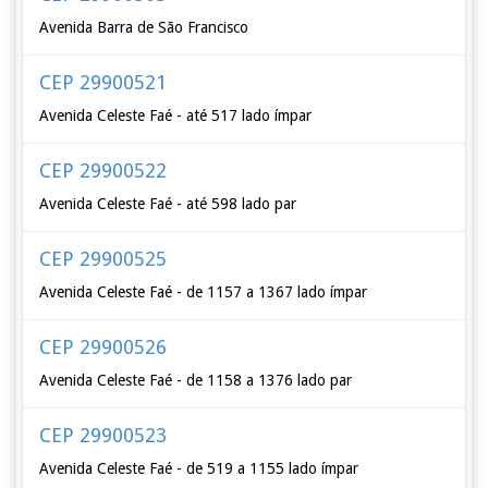
Avenida Barra de São Francisco
CEP 29900521
Avenida Celeste Faé - até 517 lado ímpar
CEP 29900522
Avenida Celeste Faé - até 598 lado par
CEP 29900525
Avenida Celeste Faé - de 1157 a 1367 lado ímpar
CEP 29900526
Avenida Celeste Faé - de 1158 a 1376 lado par
CEP 29900523
Avenida Celeste Faé - de 519 a 1155 lado ímpar