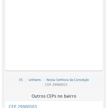
ES
Linhares
Nossa Senhora da Conceição
CEP 29900521
Outros CEPs no bairro
CEP 29900503