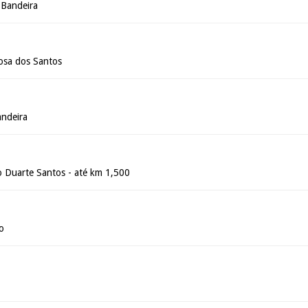
 Bandeira
osa dos Santos
andeira
 Duarte Santos - até km 1,500
o