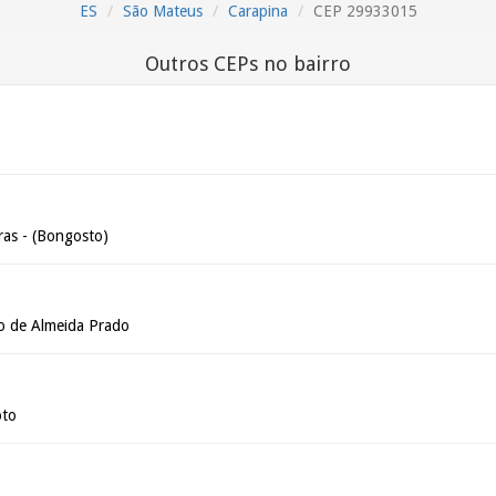
ES
São Mateus
Carapina
CEP 29933015
Outros CEPs no bairro
ras - (Bongosto)
o de Almeida Prado
oto