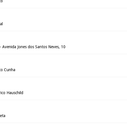
to
al
- Avenida Jones dos Santos Neves, 10
rto Cunha
rico Hauschild
ieta