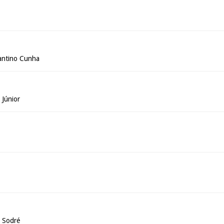
antino Cunha
 Júnior
o Sodré