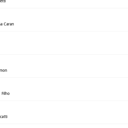
etti
sa Caran
lmon
 Filho
atti