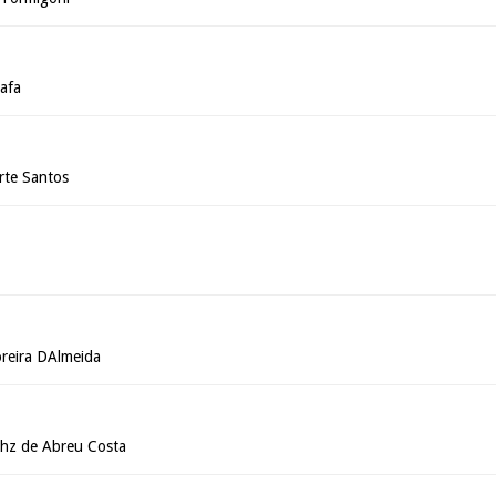
afa
te Santos
reira DAlmeida
tthz de Abreu Costa