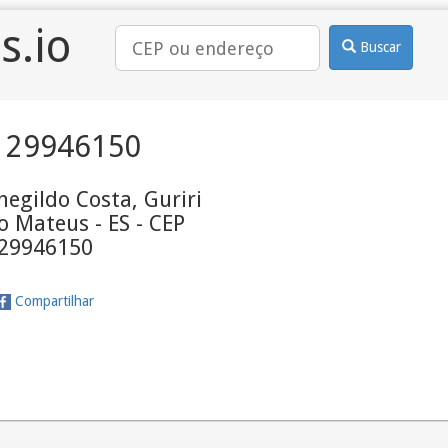
s.io
Buscar
 29946150
egildo Costa, Guriri
o Mateus - ES - CEP
29946150
Compartilhar