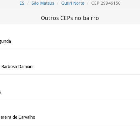
ES
São Mateus
Guriri Norte
CEP 29946150
Outros CEPs no bairro
gunda
a Barbosa Damiani
z
ereira de Carvalho