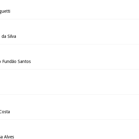
guetti
 da Silva
o Fundão Santos
Costa
a Alves