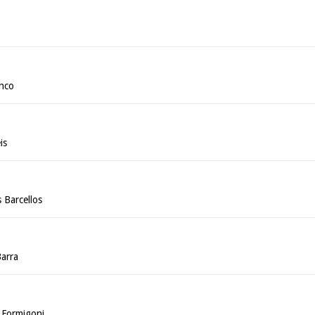
inco
is
 Barcellos
arra
 Formigoni