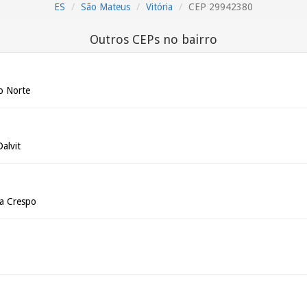
ES
São Mateus
Vitória
CEP 29942380
Outros CEPs no bairro
o Norte
alvit
ta Crespo