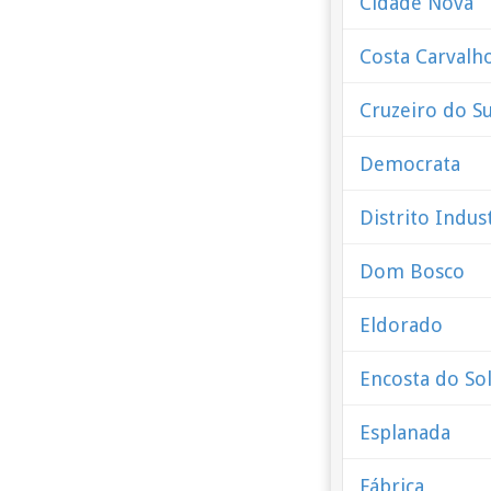
Cidade Nova
Costa Carvalh
Cruzeiro do Su
Democrata
Distrito Indust
Dom Bosco
Eldorado
Encosta do So
Esplanada
Fábrica