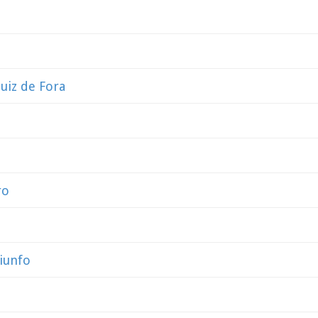
Juiz de Fora
ro
riunfo