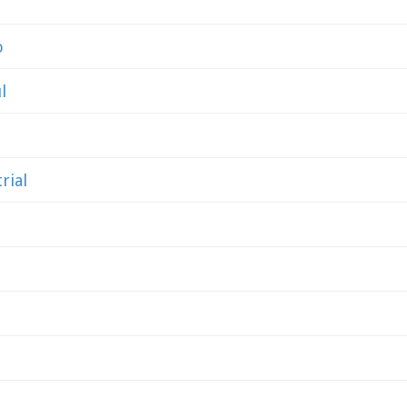
o
l
rial
l