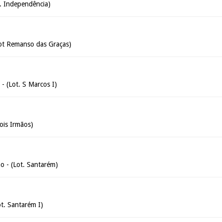
t. Independência)
ot Remanso das Graças)
- (Lot. S Marcos I)
ois Irmãos)
o - (Lot. Santarém)
ot. Santarém I)