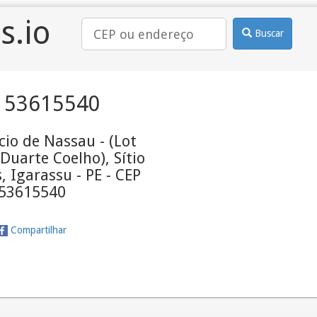
s.io
Buscar
 53615540
io de Nassau - (Lot
 Duarte Coelho), Sítio
 Igarassu - PE - CEP
53615540
Compartilhar