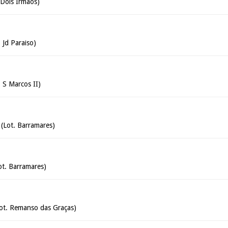
 Dois Irmãos)
 Jd Paraiso)
 S Marcos II)
 (Lot. Barramares)
ot. Barramares)
Lot. Remanso das Graças)