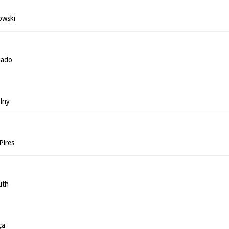
owski
hado
lny
Pires
uth
ça