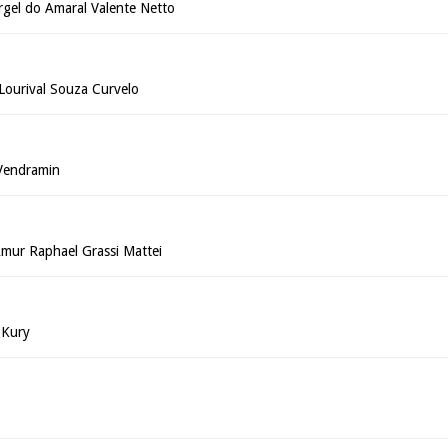
rgel do Amaral Valente Netto
a Lourival Souza Curvelo
 Vendramin
mur Raphael Grassi Mattei
 Kury