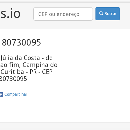
s.io
Buscar
 80730095
úlia da Costa - de
 ao fim, Campina do
 Curitiba - PR - CEP
80730095
Compartilhar