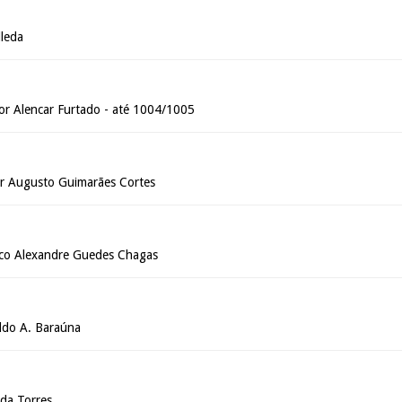
leda
r Alencar Furtado - até 1004/1005
 Augusto Guimarães Cortes
sco Alexandre Guedes Chagas
do A. Baraúna
ida Torres