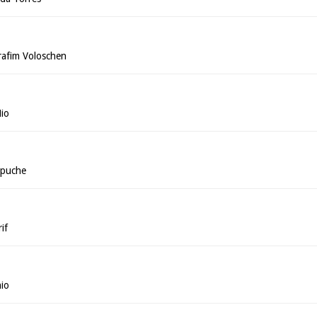
rafim Voloschen
Mio
mpuche
if
nio