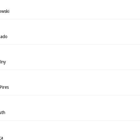
owski
hado
lny
Pires
uth
ça