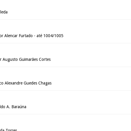
leda
r Alencar Furtado - até 1004/1005
 Augusto Guimarães Cortes
sco Alexandre Guedes Chagas
do A. Baraúna
ida Torres