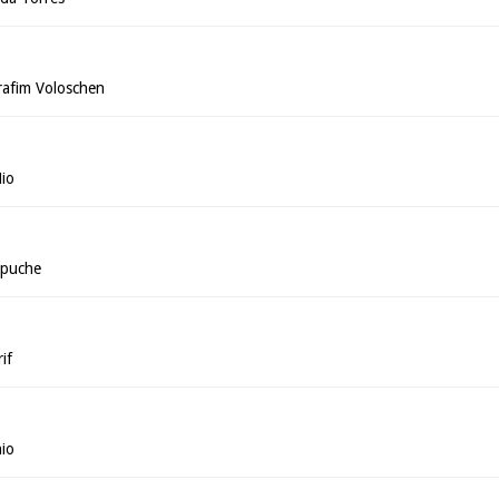
rafim Voloschen
Mio
mpuche
if
nio