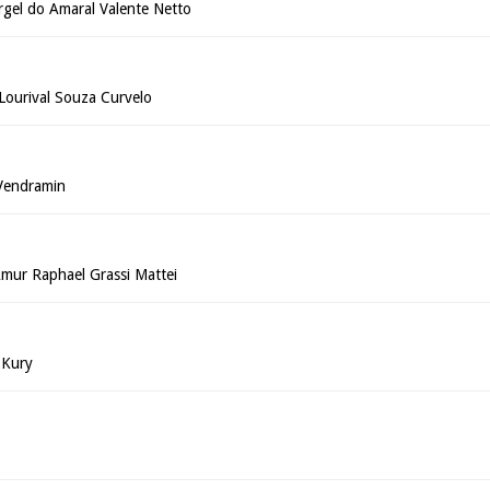
rgel do Amaral Valente Netto
a Lourival Souza Curvelo
 Vendramin
mur Raphael Grassi Mattei
 Kury