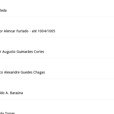
leda
r Alencar Furtado - até 1004/1005
 Augusto Guimarães Cortes
sco Alexandre Guedes Chagas
do A. Baraúna
ida Torres