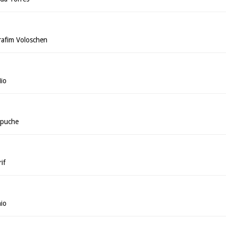
rafim Voloschen
Mio
mpuche
if
nio