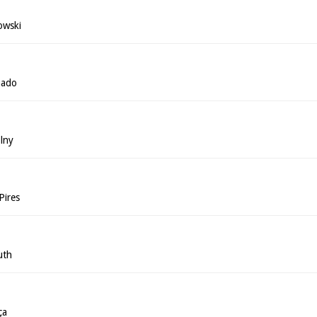
owski
hado
lny
Pires
uth
ça