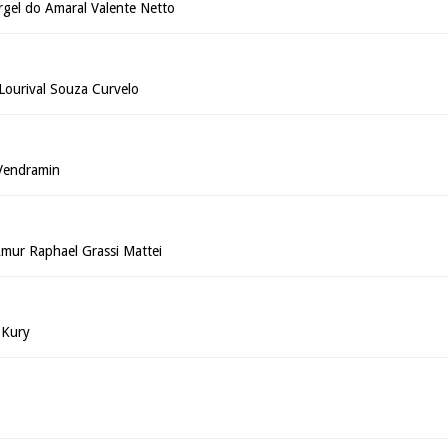
rgel do Amaral Valente Netto
a Lourival Souza Curvelo
 Vendramin
mur Raphael Grassi Mattei
 Kury