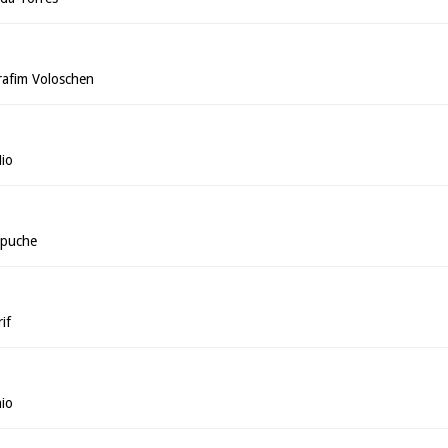
rafim Voloschen
Mio
mpuche
if
nio