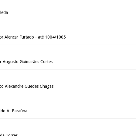
leda
r Alencar Furtado - até 1004/1005
 Augusto Guimarães Cortes
sco Alexandre Guedes Chagas
do A. Baraúna
ida Torres