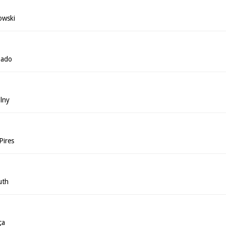
owski
hado
lny
Pires
uth
ça