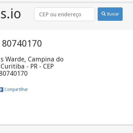
s.io
Buscar
 80740170
ias Warde, Campina do
 Curitiba - PR - CEP
80740170
Compartilhar