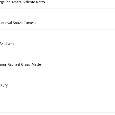
rgel do Amaral Valente Netto
a Lourival Souza Curvelo
 Vendramin
mur Raphael Grassi Mattei
 Kury